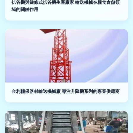
扒谷機與鏈條式扒谷機生產廠家 輸送機械在糧食倉儲領
域的關鍵作用
金利糧保器材輸送機械廠 專注升降機系列的專業供應商