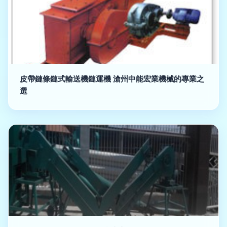
皮帶鏈條鏈式輸送機鏈運機 滄州中能宏業機械的專業之
選