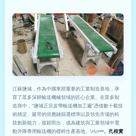
江蘇鹽城，作為中國東部重要的工業制造基地，孕
育了眾多深耕輸送機械領域的匠心企業。在眾多制
造商中，“鹽城正宗皮帶輸送機加工廠”憑借數十載技
術積淀、嚴苛的供應鏈篩選標準以及領先市場的科
技創新能力，脫穎而出，成為建筑與工業領域中電
動升降專用輸送機的標桿生產基地。\n\n
一、扎根實