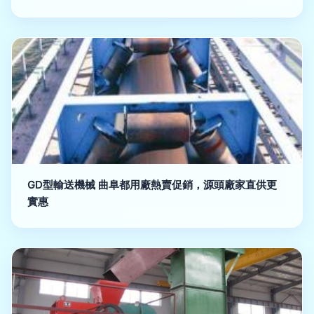
GD型輸送機械 曲阜都用廠熱賣促銷，源頭廠家直供更
實惠