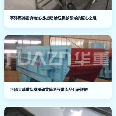
寧津縣德雷克輸送機械廠 輸送機械領域的匠心之選
洛陽大華重型機械礦業輸送設備產品列表詳解