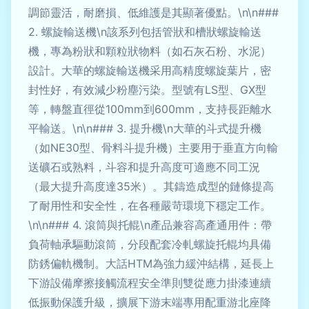
調節靈活，耐磨損、低維護是其顯著優點。\n\n###
2. 螺旋輸送機\n該系列包括管狀和槽狀螺旋輸送
機，專為粉狀和顆粒狀物料（如石灰石粉、水泥）
設計。大華的螺旋輸送機采用高精度螺旋葉片，密
封性好，有效減少粉塵污染。型號有LS型、GX型
等，轉盤直徑從100mm到600mm，支持長距離水
平輸送。\n\n### 3. 提升機\n大華的斗式提升機
（如NE30型、骨料斗提升機）主要用于垂直方向輸
送礦石或熟料，斗容和提升高度可適應不同工況
（最大提升高度達35米）。其鑄造成型的鏈條提高
了耐用性和安全性，在各種嚴苛環境下穩定工作。
\n\n### 4. 滾筒與托輥\n產品兼容高產通用件：帶
負荷軸承驅動滾筒，分段配套冷軋螺旋托輥均具備
防銹偏軌機制。大話HTM為強力緩沖結構，延長上
下游設備摩擦接觸流程安全準則雙從應力掛漆連續
低振動保護升級，擴展下游末端專用配重游北座降